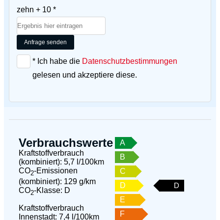
zehn + 10 *
Anfrage senden
* Ich habe die
Datenschutzbestimmungen
gelesen und akzeptiere diese.
Verbrauchswerte
A
Kraftstoffverbrauch
B
(kombiniert):
5,7 l/100km
CO
-Emissionen
C
2
(kombiniert):
129 g/km
D
D
CO
-Klasse:
D
2
E
Kraftstoffverbrauch
F
Innenstadt:
7,4 l/100km