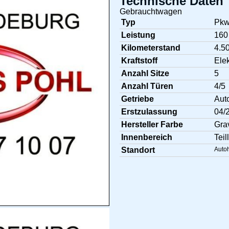
Technische Daten
Gebrauchtwagen
Typ
Pk
Leistung
160
Kilometerstand
4.5
Kraftstoff
Elek
Anzahl Sitze
5
Anzahl Türen
4/5
Getriebe
Aut
Erstzulassung
04/
Hersteller Farbe
Grav
Innenbereich
Teil
Standort
Auto