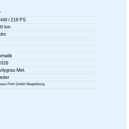
w
 kW / 218 PS
00 km
tro
omatik
2026
itygrau Met.
leder
haus Pohl GmbH Magdeburg