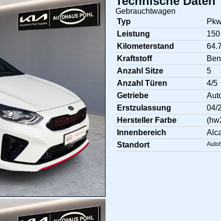
Technische Daten
Gebrauchtwagen
Typ
Pk
Leistung
150
Kilometerstand
64.
Kraftstoff
Ben
Anzahl Sitze
5
Anzahl Türen
4/5
Getriebe
Aut
Erstzulassung
04/
Hersteller Farbe
(hw
Innenbereich
Alc
Standort
Auto