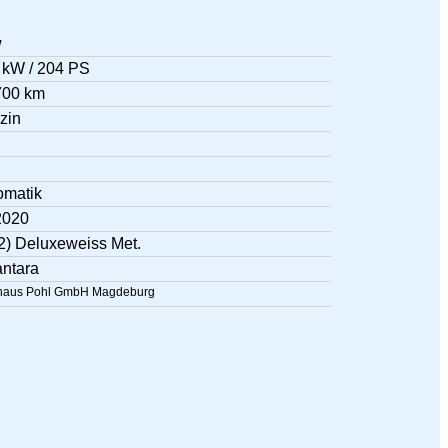
w
 kW / 204 PS
700 km
zin
omatik
2020
2) Deluxeweiss Met.
antara
haus Pohl GmbH Magdeburg