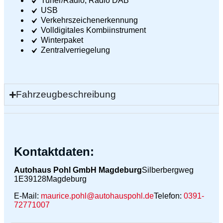
Tuner/Radio, Radio DAB
USB
Verkehrszeichenerkennung
Volldigitales Kombiinstrument
Winterpaket
Zentralverriegelung
Fahrzeugbeschreibung
Kontaktdaten:
Autohaus Pohl GmbH Magdeburg
Silberbergweg
1E
39128
Magdeburg
E-Mail:
maurice.pohl@autohauspohl.de
Telefon:
0391-
72771007