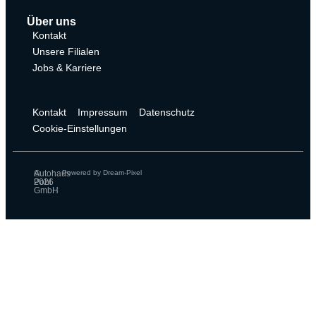
Über uns
Kontakt
Unsere Filialen
Jobs & Karriere
Kontakt
Impressum
Datenschutz
Cookie-Einstellungen
©
Autohaus
Powered by Dream-Pixel
2026
Pohl
GmbH